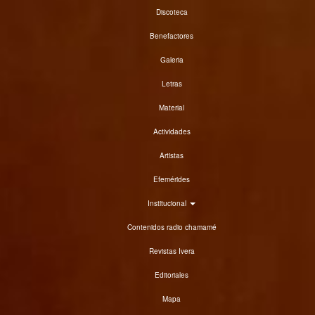
Discoteca
Benefactores
Galeria
Letras
Material
Actividades
Artistas
Efemérides
Institucional
Contenidos radio chamamé
Revistas Ivera
Editoriales
Mapa