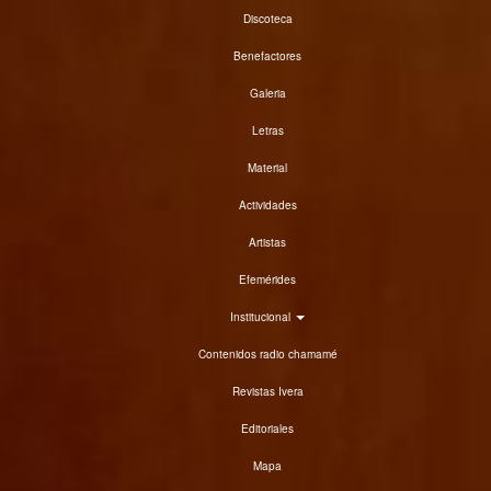
Discoteca
Benefactores
Galeria
Letras
Material
Actividades
Artistas
Efemérides
Institucional
Contenidos radio chamamé
Revistas Ivera
Editoriales
Mapa