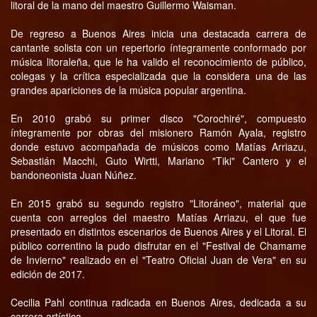
litoral de la mano del maestro Guillermo Waisman.
De regreso a Buenos Aires inicia una destacada carrera de
cantante solista con un repertorio íntegramente conformado por
música litoraleña, que le ha valido el reconocimiento de público,
colegas y la crítica especializada que la considera una de las
grandes apariciones de la música popular argentina.
En 2010 grabó su primer disco "Corochiré", compuesto
íntegramente por obras del misionero Ramón Ayala, registro
donde estuvo acompañada de músicos como Matías Arriazu,
Sebastián Macchi, Guto Wirtti, Mariano "Tiki" Cantero y el
bandoneonista Juan Núñez.
En 2015 grabó su segundo registro "Litoráneo", material que
cuenta con arreglos del maestro Matías Arriazu, el que fue
presentado en distintos escenarios de Buenos Aires y el Litoral. El
público correntino la pudo disfrutar en el "Festival de Chamame
de Invierno" realizado en el "Teatro Oficial Juan de Vera" en su
edición de 2017.
Cecilia Pahl continua radicada en Buenos Aires, dedicada a su
carrera artística.