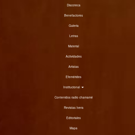
Discoteca
Benefactores
Galeria
Letras
Material
Actividades
Artistas
Efemérides
Institucional
Contenidos radio chamamé
Revistas Ivera
Editoriales
Mapa