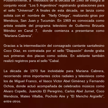
Posteriormente, a
mediados de la década de 1960 se integra al
conjunto vocal
“Los 5 Argentinos” registrando grabaciones para
el sello "Universal". A finales de esta década, se lanza como
solista con el
nombre de
"Nelly Ortega", realizando giras por
Mendoza, San Juan y Tucumán. En 1969 es convocada como
artista estable del programa televisivo de Guillermo Brizuela
Méndez en Canal 7,
donde comienza a presentarse como
"Mariana Cabrera".
Gracias a la intermediación del consagrado cantante santafesino
Coco Díaz, es contratada por el sello "Diapasón" donde graba
sus primeras dos placas como solista. En adelante también
realizó registros para el sello "Cabal.
La década de 1970 fue inolvidable para Mariana Cabrera,
recorriendo otros importantes ciclos radiales y televisivos como
los de Miguel Franco, el Vasco Víctor Abel Giménez y Fernando
Ochoa, donde actuó acompañada de celebrados músicos como
Alvaro Copello, Juancito El Peregrino, Carlos Abel Jurnet, Coco
Mendoza, Mateo Villalba, Pocholo Aire y "El Mencho Argüello",
entre otros.