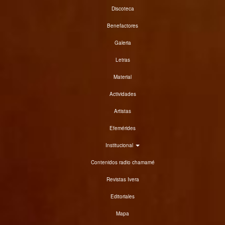
Discoteca
Benefactores
Galeria
Letras
Material
Actividades
Artistas
Efemérides
Institucional
Contenidos radio chamamé
Revistas Ivera
Editoriales
Mapa