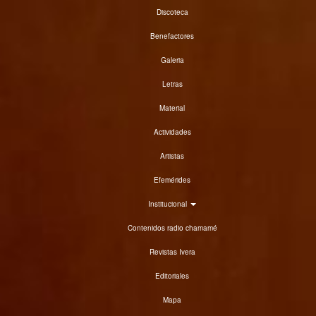
Discoteca
Benefactores
Galeria
Letras
Material
Actividades
Artistas
Efemérides
Institucional
Contenidos radio chamamé
Revistas Ivera
Editoriales
Mapa