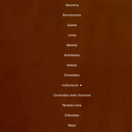
Discoteca
Benefactores
Galeria
Letras
Material
Actividades
Artistas
Efemérides
Institucional
Contenidos radio chamamé
Revistas Ivera
Editoriales
Mapa