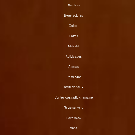
Discoteca
Benefactores
Galeria
Letras
Material
Actividades
Artistas
Efemérides
Institucional
Contenidos radio chamamé
Revistas Ivera
Editoriales
Mapa