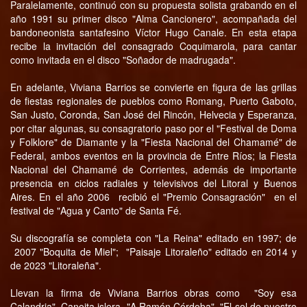
Paralelamente, continuó con su propuesta solista grabando en el
año 1991 su primer disco "Alma Cancionero", acompañada del
bandoneonista santafesino Víctor Hugo Canale. En esta etapa
recibe la invitación del consagrado Coquimarola, para cantar
como invitada en el disco "Soñador de madrugada".
En adelante, Viviana Barrios se convierte en figura de las grillas
de fiestas regionales de pueblos como Romang, Puerto Gaboto,
San Justo, Coronda, San José del Rincón, Helvecia y Esperanza,
por citar algunas, su consagratorio paso por el "Festival de Doma
y Folklore" de Diamante y la "Fiesta Nacional del Chamamé" de
Federal, ambos eventos en la provincia de Entre Ríos; la Fiesta
Nacional del Chamamé de Corrientes, además de importante
presencia en ciclos radiales y televisivos del Litoral y Buenos
Aires. En el año 2006
recibió el "Premio Consagración"
en el
festival de "Agua y Canto" de Santa Fé.
Su discografía se completa con "La Reina" editado en 1997; de
2007 "Boquita de Miel";
"Paisaje Litoraleño" editado en 2014 y
de 2023 "Litoraleña".
Llevan la firma de Viviana Barrios obras como
"Soy esa
Calandria", Canoita islera, "A Ramón Córdoba", "El sol de nuestro