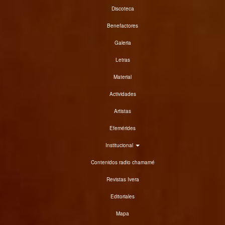
Discoteca
Benefactores
Galeria
Letras
Material
Actividades
Artistas
Efemérides
Institucional
Contenidos radio chamamé
Revistas Ivera
Editoriales
Mapa