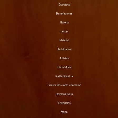
Discoteca
Benefactores
Galeria
Letras
Material
Actividades
Artistas
Efemérides
Institucional
Contenidos radio chamamé
Revistas Ivera
Editoriales
Mapa