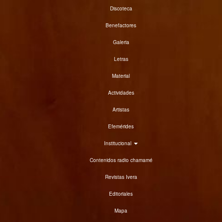
Discoteca
Benefactores
Galeria
Letras
Material
Actividades
Artistas
Efemérides
Institucional
Contenidos radio chamamé
Revistas Ivera
Editoriales
Mapa