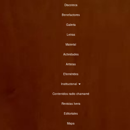
Discoteca
Benefactores
Galeria
Letras
Material
Actividades
Artistas
Efemérides
Institucional
Contenidos radio chamamé
Revistas Ivera
Editoriales
Mapa