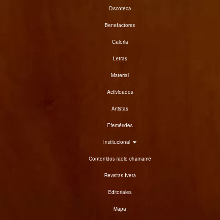
Discoteca
Benefactores
Galeria
Letras
Material
Actividades
Artistas
Efemérides
Institucional
Contenidos radio chamamé
Revistas Ivera
Editoriales
Mapa