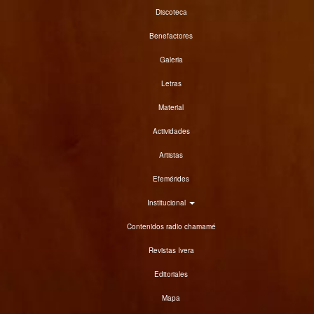
Discoteca
Benefactores
Galeria
Letras
Material
Actividades
Artistas
Efemérides
Institucional
Contenidos radio chamamé
Revistas Ivera
Editoriales
Mapa