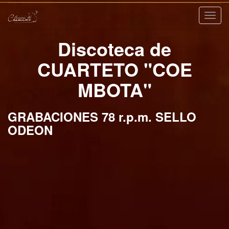
Nave
Discoteca de
CUARTETO "COE
MBOTA"
GRABACIONES 78 r.p.m. SELLO
ODEON