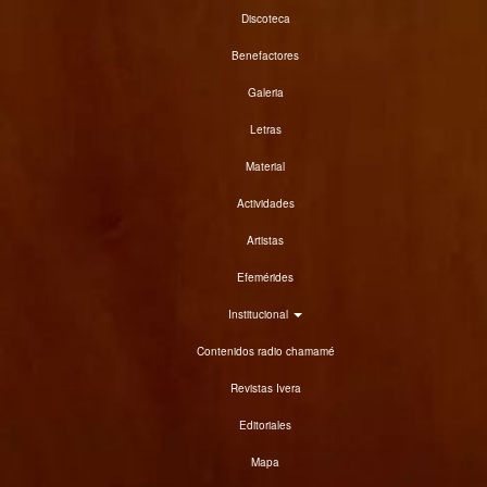
Discoteca
Benefactores
Galeria
Letras
Material
Actividades
Artistas
Efemérides
Institucional
Contenidos radio chamamé
Revistas Ivera
Editoriales
Mapa