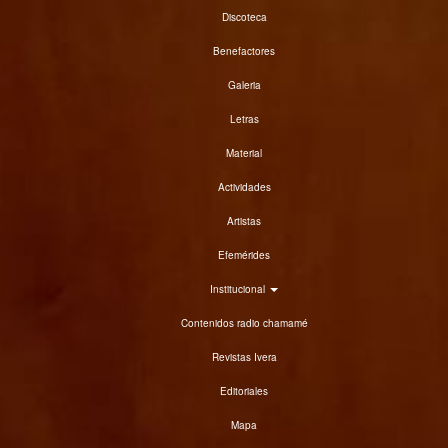
Discoteca
Benefactores
Galeria
Letras
Material
Actividades
Artistas
Efemérides
Institucional
Contenidos radio chamamé
Revistas Ivera
Editoriales
Mapa