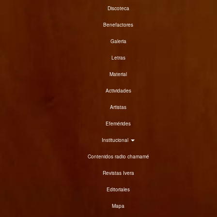
Discoteca
Benefactores
Galeria
Letras
Material
Actividades
Artistas
Efemérides
Institucional
Contenidos radio chamamé
Revistas Ivera
Editoriales
Mapa