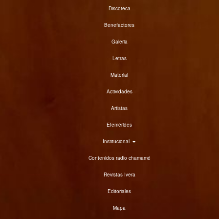
Discoteca
Benefactores
Galeria
Letras
Material
Actividades
Artistas
Efemérides
Institucional
Contenidos radio chamamé
Revistas Ivera
Editoriales
Mapa