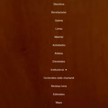
Discoteca
Benefactores
Galeria
Letras
Material
Actividades
Artistas
Efemérides
Institucional
Contenidos radio chamamé
Revistas Ivera
Editoriales
Mapa