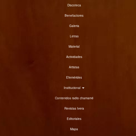
Discoteca
Benefactores
Galeria
Letras
Material
Actividades
Artistas
Efemérides
Institucional
Contenidos radio chamamé
Revistas Ivera
Editoriales
Mapa