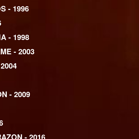
 - 1996
6
 - 1998
E - 2003
2004
N - 2009
6
ZON - 2016