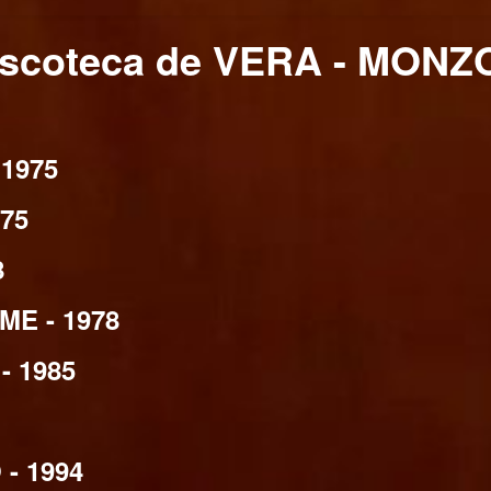
iscoteca de VERA - MONZ
1975
75
8
E - 1978
 1985
- 1994