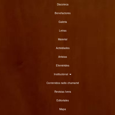
Discoteca
Benefactores
Galeria
Letras
Material
Actividades
Artistas
Efemérides
Institucional
Contenidos radio chamamé
Revistas Ivera
Editoriales
Mapa