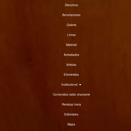
Discoteca
Benefactores
Galeria
Letras
Material
Actividades
Artistas
Efemérides
Institucional
Contenidos radio chamamé
Revistas Ivera
Editoriales
Mapa