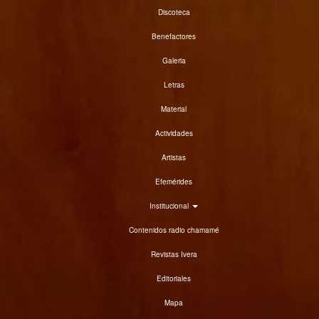
Discoteca
Benefactores
Galeria
Letras
Material
Actividades
Artistas
Efemérides
Institucional
Contenidos radio chamamé
Revistas Ivera
Editoriales
Mapa