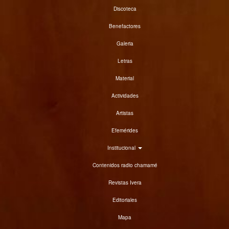
Discoteca
Benefactores
Galeria
Letras
Material
Actividades
Artistas
Efemérides
Institucional
Contenidos radio chamamé
Revistas Ivera
Editoriales
Mapa