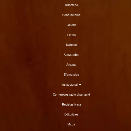
Discoteca
Benefactores
Galeria
Letras
Material
Actividades
Artistas
Efemérides
Institucional
Contenidos radio chamamé
Revistas Ivera
Editoriales
Mapa