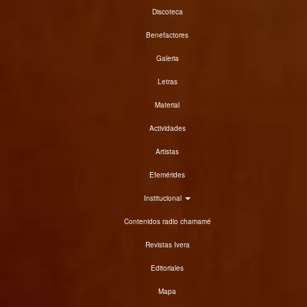
Discoteca
Benefactores
Galeria
Letras
Material
Actividades
Artistas
Efemérides
Institucional
Contenidos radio chamamé
Revistas Ivera
Editoriales
Mapa