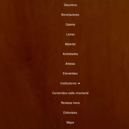
Discoteca
Benefactores
Galeria
Letras
Material
Actividades
Artistas
Efemérides
Institucional
Contenidos radio chamamé
Revistas Ivera
Editoriales
Mapa