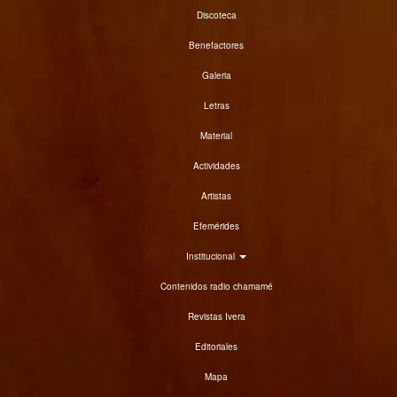
Discoteca
Benefactores
Galeria
Letras
Material
Actividades
Artistas
Efemérides
Institucional
Contenidos radio chamamé
Revistas Ivera
Editoriales
Mapa