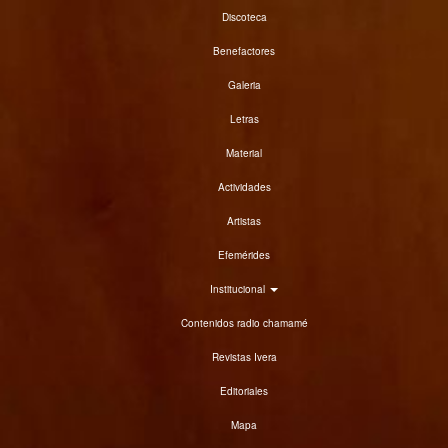
Discoteca
Benefactores
Galeria
Letras
Material
Actividades
Artistas
Efemérides
Institucional
Contenidos radio chamamé
Revistas Ivera
Editoriales
Mapa