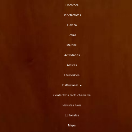
Discoteca
Benefactores
Galeria
Letras
Material
Actividades
Artistas
Efemérides
Institucional
Contenidos radio chamamé
Revistas Ivera
Editoriales
Mapa