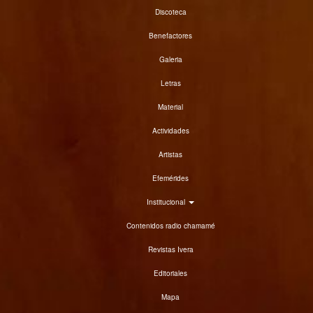
Discoteca
Benefactores
Galeria
Letras
Material
Actividades
Artistas
Efemérides
Institucional
Contenidos radio chamamé
Revistas Ivera
Editoriales
Mapa