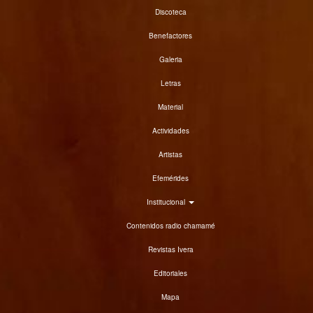
Discoteca
Benefactores
Galeria
Letras
Material
Actividades
Artistas
Efemérides
Institucional
Contenidos radio chamamé
Revistas Ivera
Editoriales
Mapa