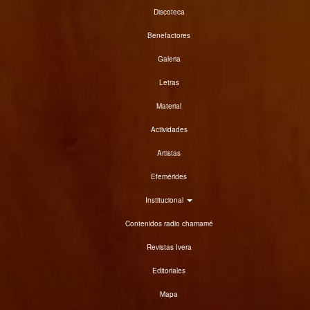
Discoteca
Benefactores
Galeria
Letras
Material
Actividades
Artistas
Efemérides
Institucional
Contenidos radio chamamé
Revistas Ivera
Editoriales
Mapa