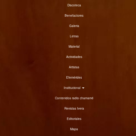
Discoteca
Benefactores
Galeria
Letras
Material
Actividades
Artistas
Efemérides
Institucional
Contenidos radio chamamé
Revistas Ivera
Editoriales
Mapa