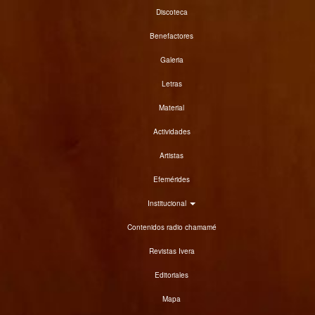
Discoteca
Benefactores
Galeria
Letras
Material
Actividades
Artistas
Efemérides
Institucional
Contenidos radio chamamé
Revistas Ivera
Editoriales
Mapa