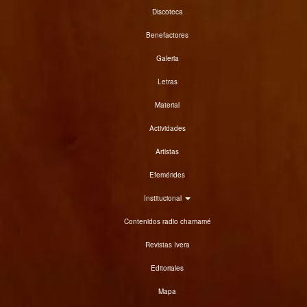
Discoteca
Benefactores
Galeria
Letras
Material
Actividades
Artistas
Efemérides
Institucional
Contenidos radio chamamé
Revistas Ivera
Editoriales
Mapa