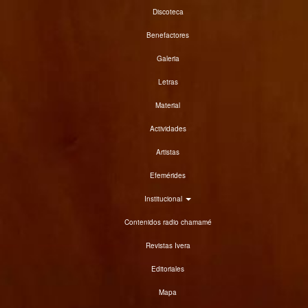
Discoteca
Benefactores
Galeria
Letras
Material
Actividades
Artistas
Efemérides
Institucional
Contenidos radio chamamé
Revistas Ivera
Editoriales
Mapa