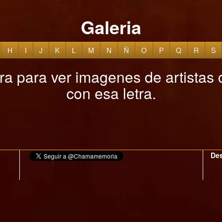
Galeria
H
I
J
K
L
M
N
Ñ
O
P
Q
R
S
etra para ver imagenes de artista
con esa letra.
Des