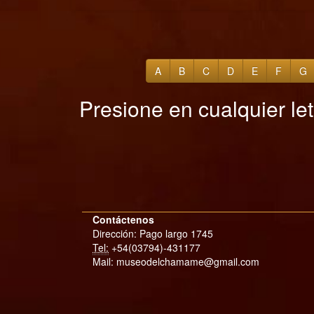
A
B
C
D
E
F
G
Presione en cualquier l
Contáctenos
Dirección: Pago largo 1745
Tel:
+54(03794)-431177
Mail: museodelchamame@gmail.com