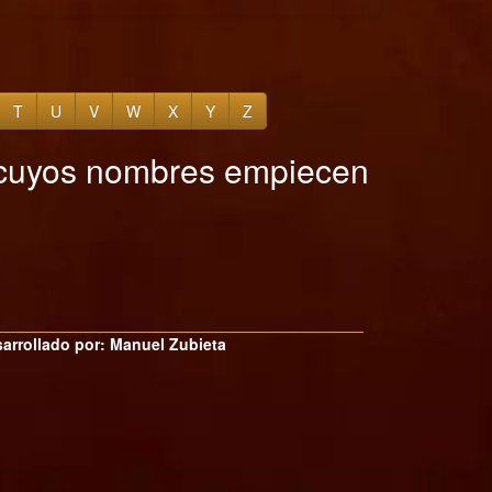
T
U
V
W
X
Y
Z
s cuyos nombres empiecen
arrollado por: Manuel Zubieta