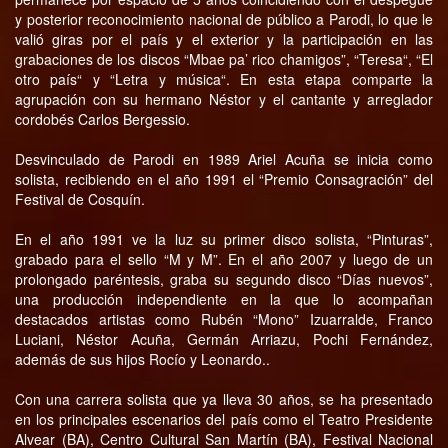
y posterior reconocimiento nacional de público a Parodi, lo que le
valió giras por el país y el exterior y la participación en las
grabaciones de los discos “Mbae pa’ rico chamigos”, “Teresa“, “El
otro país“ y “Letra y música“. En esta etapa comparte la
agrupación con su hermano Néstor y el cantante y arreglador
cordobés Carlos Bergessio.
Desvinculado de Parodi en 1989 Ariel Acuña se inicia como
solista, recibiendo en el año 1991 el “Premio Consagración” del
Festival de Cosquín.
En el año 1991 ve la luz su primer disco solista, “Pinturas”,
grabado para el sello “M y M”. En el año 2007 y luego de un
prolongado paréntesis, graba su segundo disco “Días nuevos”,
una producción independiente en la que lo acompañan
destacados artistas como Rubén “Mono” Izuarralde, Franco
Luciani, Néstor Acuña, Germán Arriazu, Pochi Fernández,
además de sus hijos Rocío y Leonardo..
Con una carrera solista que ya lleva 30 años, se ha presentado
en los principales escenarios del país como el Teatro Presidente
Alvear (BA), Centro Cultural San Martín (BA), Festival Nacional