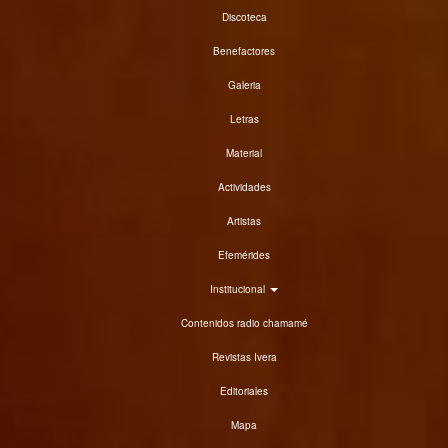
Discoteca
Benefactores
Galeria
Letras
Material
Actividades
Artistas
Efemérides
Institucional
Contenidos radio chamamé
Revistas Ivera
Editoriales
Mapa