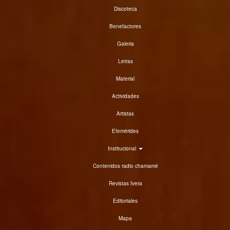
Discoteca
Benefactores
Galeria
Letras
Material
Actividades
Artistas
Efemérides
Institucional
Contenidos radio chamamé
Revistas Ivera
Editoriales
Mapa