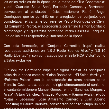
los ciclos radiales de la época, de la mano del “Trio Cocomarola”
y del “Cuarteto Santa Ana”, Ferradás Campos y Barrientos,
convocaron al celebrado músico misionero Ramón Angel
Domínguez que se convirtió en el arreglador del conjunto, que
completaban el cantante bonaerense Pedro Rodríguez de Ciervi
(El Campiriño Pedro), el acordeonista correntino Ramón Bonifacio
Montenegro y el guitarrista correntino Pedro Pascasio Enríquez,
uno de los más respetados guitarristas de la época.
Con esta formación, el “Conjunto Correntino Irupe” realiza
recordadas audiciones en “LS 2 Radio Buenos Aires” y “LS 10
Radio Libertad” y son contratados por el sello”RCA Víctor” como
artistas exclusivos.
El “Conjunto Correntino Irupe” fue figura estelar las principales
salas de la época como el “Salón Bonpland”, “El Salón Verdi” y el
“Palermo Palace”, con la participación de otros artistas como
Tránsito Cocomarola, que co - dirigió efímeramente el conjunto,
el cantante misionero Manuel Gómez, el trío “Sanchez, Monges y
Ayala” (Arturo Sánchez, Amadeo Monges y Ramón Ayala), el dúo
“Cejas - Ledesma” (Jose Amaranto Carnero y Juan Alberto
Ledesma) y Raulito Barboza, considerado por ese tiempo un niño
prodigio y hacía sus primeras grabaciones.