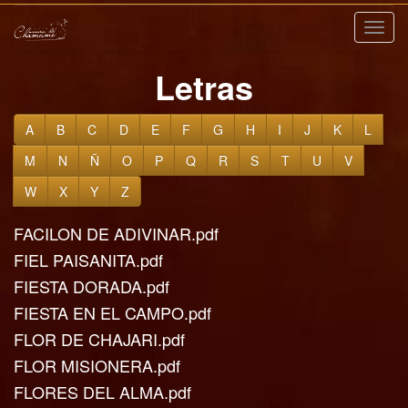
Nave
Letras
A
B
C
D
E
F
G
H
I
J
K
L
M
N
Ñ
O
P
Q
R
S
T
U
V
W
X
Y
Z
FACILON DE ADIVINAR.pdf
FIEL PAISANITA.pdf
FIESTA DORADA.pdf
FIESTA EN EL CAMPO.pdf
FLOR DE CHAJARI.pdf
FLOR MISIONERA.pdf
FLORES DEL ALMA.pdf