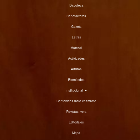
Discoteca
Benefactores
Galeria
Letras
Material
Actividades
Artistas
Efemérides
Institucional
Contenidos radio chamamé
Revistas Ivera
Editoriales
Mapa